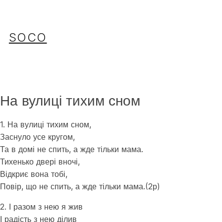
Перейти
до
вмісту
SOCO
На вулиці тихим сном
1. На вулиці тихим сном,
Заснуло усе кругом,
Та в домі не спить, а жде тільки мама.
Тихенько двері вночі,
Відкриє вона тобі,
Повір, що не спить, а жде тільки мама.(2р)
2. І разом з нею я жив
І радість з нею ділив