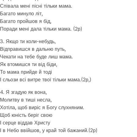
Співала мені пісні тільки мама.
Багато минуло літ,
Багато пройшов я бід,
Поради мені дала тільки мама. (2р)
3. Якщо ти коли-небудь,
Відправишся в дальню путь,
Чекати на тебе буде лиш мама.
Як втомишся ти від біди,
То мама прийде й тоді
І сльози всі витре твої тільки мама.(2р,)
4. Я згадую як вона,
Молитву в тиші несла,
Хотіла, щоб виріс я Богу слухняним.
Щоб юність беріг свою
І серце віддав Христу
І в Небо ввійшов, у край той бажаний.(2р)