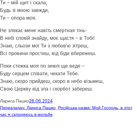
Ти – мій щит і скала,
Будь зі мною завжди,
Ти – опора моя.
Не злякає мене навіть смертная тінь-
В небі спокій знайду, моє щастя – в Тобі!
Знаю, сльози мої Ти з любов’ю зітреш,
Всі провини простиш, від біди вбережеш.
Поки стежка моя по землі ще веде –
Буду серцем співати, чекати Тебе.
Знаю, скоро прийдеш, скоро в небо візьмеш,
Свою Церкву від зла і скорбот забереш.
Лариса Пашко
28.06.2024
Перекладач: Лариса Пашко
, 
Російська назва: Мой Господь, в этот
час я склоняюсь в мольбе