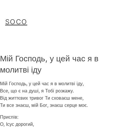
Перейти
до
вмісту
SOCO
Мій Господь, у цей час я в
молитві іду
Мій Господь, у цей час я в молитві іду,
Все, що є на душі, я Тобі розкажу.
Від життєвих тривог Ти сховаєш мене,
Ти все знаєш, мій Бог, знаєш серце моє.
Приспів:
О, Ісус дорогий,