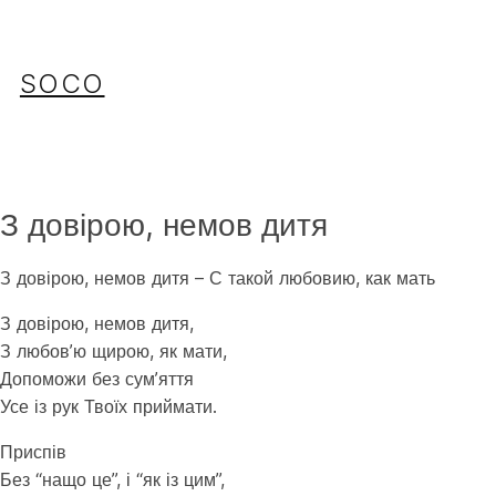
Перейти
до
вмісту
SOCO
З довірою, немов дитя
З довірою, немов дитя – С такой любовию, как мать
З довірою, немов дитя,
З любов’ю щирою, як мати,
Допоможи без сум’яття
Усе із рук Твоїх приймати.
Приспів
Без “нащо це”, і “як із цим”,