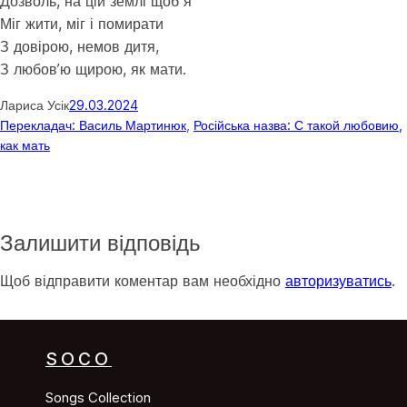
Дозволь, на цій землі щоб я
Міг жити, міг і помирати
З довірою, немов дитя,
З любов’ю щирою, як мати.
Лариса Усік
29.03.2024
Перекладач: Василь Мартинюк
, 
Російська назва: С такой любовию,
как мать
Залишити відповідь
Щоб відправити коментар вам необхідно
авторизуватись
.
SOCO
Songs Collection