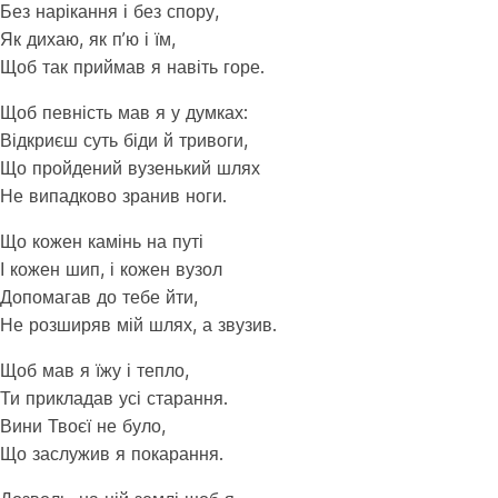
Без нарікання і без спору,
Як дихаю, як п’ю і їм,
Щоб так приймав я навіть горе.
Щоб певність мав я у думках:
Відкриєш суть біди й тривоги,
Що пройдений вузенький шлях
Не випадково зранив ноги.
Що кожен камінь на путі
І кожен шип, і кожен вузол
Допомагав до тебе йти,
Не розширяв мій шлях, а звузив.
Щоб мав я їжу і тепло,
Ти прикладав усі старання.
Вини Твоєї не було,
Що заслужив я покарання.