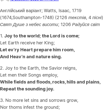
Англійський варіант;
Watts, Isaac, 1719
(1674,Southampton-1748) (2126 текстів, 4 пісні)
Свят Душе з небес висоти; 1206 Радуйся світ
1.
Joy to the world; the Lord is come;
Let Earth receive her King;
Let ev’ry Heart prepare him room,
And Heav’n and nature sing.
2. Joy to the Earth, the Savior reigns,
Let men their Songs employ,
While fields and floods, rocks, hills and plains,
Repeat the sounding joy.
3. No more let sins and sorrows grow,
Nor thorns infest the ground;