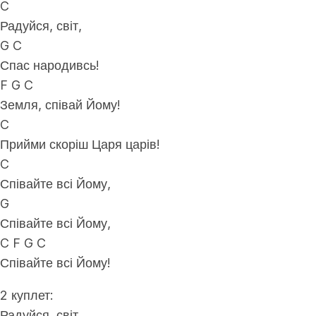
C
Радуйся, світ,
G C
Спас народивсь!
F G C
Земля, співай Йому!
C
Прийми скоріш Царя царів!
C
Співайте всі Йому,
G
Співайте всі Йому,
C F G C
Співайте всі Йому!
2 куплет:
Радуйся, світ,