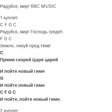
Радуйся, мир! RBC MUSIC
1 куплет:
C F G C
Радуйся, мир! Господь грядет.
F G C
Земля, ликуй пред Ним!
C
Прими скорей Царя царей
И пойте новый гимн
G
И пойте новый гимн
C F G C
И пойте, пойте новый гимн.
2 куплет: