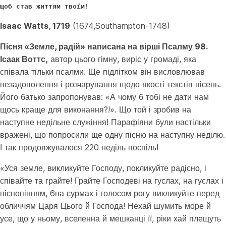
щоб став життям твоїм!
Isaac
Watts
, 1719
(1674,Southampton-1748)
Пісня «Земле, радій» написана на вірші Псалму 98.
Ісаак Воттс,
автор цього гімну, виріс у громаді, яка
співала тільки псалми. Ще підлітком він висловлював
незадоволення і розчарування щодо якості текстів пісень.
Його батько запропонував: «А чому б тобі не дати нам
щось краще для виконання?!». Що той і зробив на
наступне недільне служіння! Парафіяни були настільки
вражені, що попросили ще одну пісню на наступну неділю.
І так продовжувалося 220 неділь поспіль!
«Уся земле, викликуйте Господу, покликуйте радісно, і
співайте та грайте! Грайте Господеві на гуслах, на гуслах і
піснопінням, 6на сурмах і голосом рогу викликуйте перед
обличчям Царя Цього й Господа! Нехай шумить море й
усе, що у ньому, вселенна й мешканці її, ріки хай плещуть