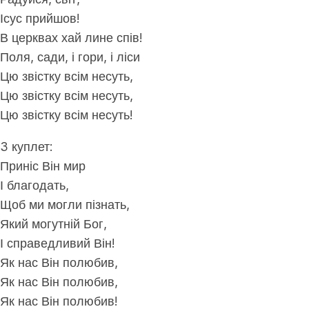
Ісус прийшов!
В церквах хай лине спів!
Поля, сади, і гори, і ліси
Цю звістку всім несуть,
Цю звістку всім несуть,
Цю звістку всім несуть!
3 куплет:
Приніс Він мир
І благодать,
Щоб ми могли пізнать,
Який могутній Бог,
І справедливий Він!
Як нас Він полюбив,
Як нас Він полюбив,
Як нас Він полюбив!