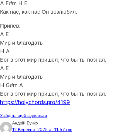
A F#m H E
Как нас, как нас Он возлюбил.
Припев:
A E
Мир и благодать
H A
Бог в этот мир пришёл, что бы ты познал.
A E
Мир и благодать
H G#m A
Бог в этот мир пришёл, что бы ты познал.
https://holychords.pro/4199
Увійдіть, щоб відповісти
Андрій Бучко
12 Вересня, 2025 at 11:57 pm