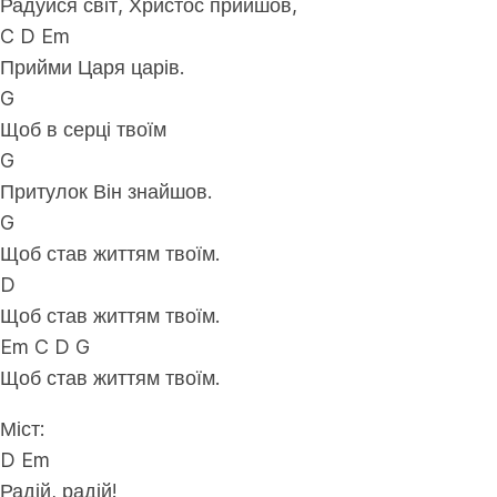
Радуйся світ, Христос прийшов,
C D Em
Прийми Царя царів.
G
Щоб в серці твоїм
G
Притулок Він знайшов.
G
Щоб став життям твоїм.
D
Щоб став життям твоїм.
Em C D G
Щоб став життям твоїм.
Міст:
D Em
Радій, радій!