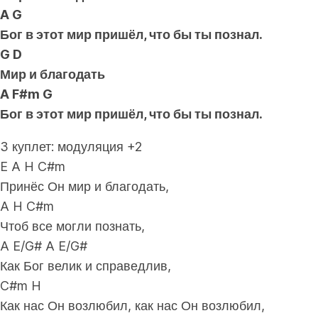
A G
Бог в этот мир пришёл, что бы ты познал.
G D
Мир и благодать
A F#m G
Бог в этот мир пришёл, что бы ты познал.
3 куплет: модуляция +2
E A H C#m
Принёс Он мир и благодать,
A H C#m
Чтоб все могли познать,
A E/G# A E/G#
Как Бог велик и справедлив,
C#m H
Как нас Он возлюбил, как нас Он возлюбил,