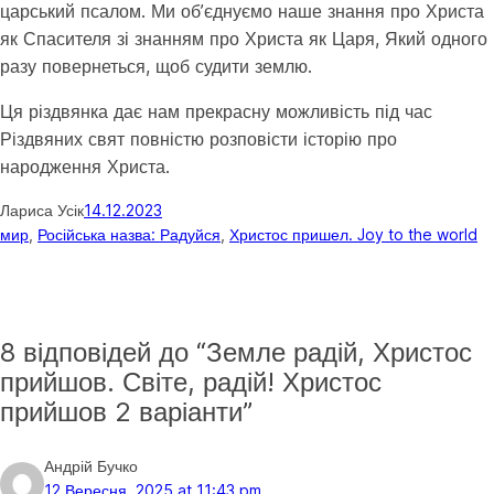
царський псалом. Ми об’єднуємо наше знання про Христа
як Спасителя зі знанням про Христа як Царя, Який одного
разу повернеться, щоб судити землю.
Ця різдвянка дає нам прекрасну можливість під час
Різдвяних свят повністю розповісти історію про
народження Христа.
Лариса Усік
14.12.2023
мир
, 
Російська назва: Радуйся
, 
Христос пришел. Joy to the world
8 відповідей до “Земле радій, Христос
прийшов. Світе, радій! Христос
прийшов 2 варіанти”
Андрій Бучко
12 Вересня, 2025 at 11:43 pm