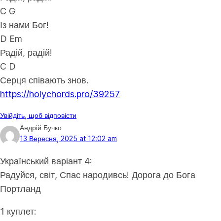
C G
Із нами Бог!
D Em
Радій, радій!
C D
Серця співають знов.
https://holychords.pro/39257
Увійдіть, щоб відповісти
Андрій Бучко
13 Вересня, 2025 at 12:02 am
Український варіант 4:
Радуйся, світ, Спас народивсь! Дорога до Бога
Портланд
1 куплет: