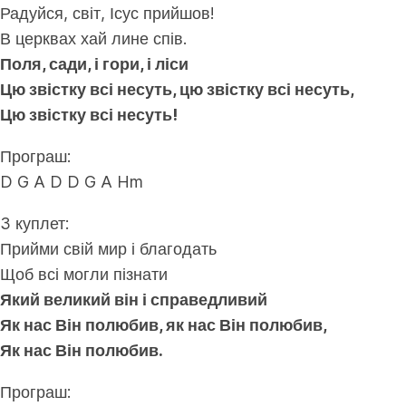
Радуйся, світ, Ісус прийшов!
В церквах хай лине спів.
Поля, сади, і гори, і ліси
Цю звістку всі несуть, цю звістку всі несуть,
Цю звістку всі несуть!
Програш:
D G A D D G A Hm
3 куплет:
Прийми свій мир і благодать
Щоб всі могли пізнати
Який великий він і справедливий
Як нас Він полюбив, як нас Він полюбив,
Як нас Він полюбив.
Програш: