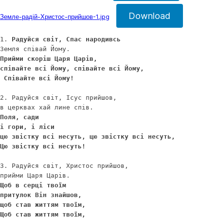
Download
Земле-радій-Христос-прийшов-1.jpg
1. 
Радуйся світ, Спас народивсь
Прийми скоріш Царя Царів, 

співайте всі Йому, співайте всі Йому,

 Співайте всі Йому!
2. Радуйся світ, Ісус прийшов, 

Поля, сади 

і гори, і ліси 

цю звістку всі несуть, цю звістку всі несуть, 

Цю звістку всі несуть!
3. Радуйся світ, Христос прийшов, 

Щоб в серці твоїм 

притулок Він знайшов, 

щоб став життям твоїм, 

Щоб став життям твоїм, 
