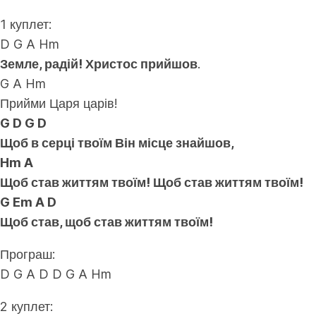
1 куплет:
D G A Hm
Земле, радій! Христос прийшов
.
G A Hm
Прийми Царя царів!
G D G D
Щоб в серці твоїм Він місце знайшов,
Hm A
Щоб став життям твоїм! Щоб став життям твоїм!
G Em A D
Щоб став, щоб став життям твоїм!
Програш:
D G A D D G A Hm
2 куплет: