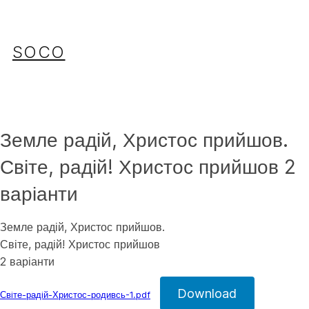
Перейти
до
вмісту
SOCO
Земле радій, Христос прийшов.
Світе, радій! Христос прийшов 2
варіанти
Земле радій, Христос прийшов.
Світе, радій! Христос прийшов
2 варіанти
Download
Свiте-радiй-Христос-родивсь-1.pdf