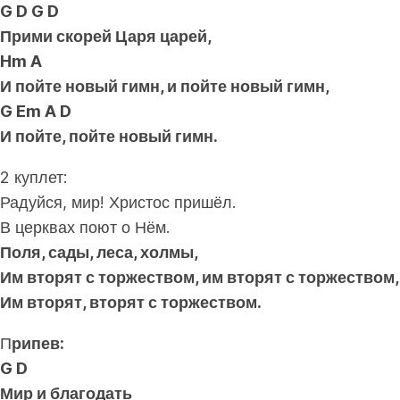
G D G D
Прими скорей Царя царей,
Hm A
И пойте новый гимн, и пойте новый гимн,
G Em A D
И пойте, пойте новый гимн.
2 куплет:
Радуйся, мир! Христос пришёл.
В церквах поют о Нём.
Поля, сады, леса, холмы,
Им вторят с торжеством, им вторят с торжеством,
Им вторят, вторят с торжеством.
П
рипев:
G D
Мир и благодать