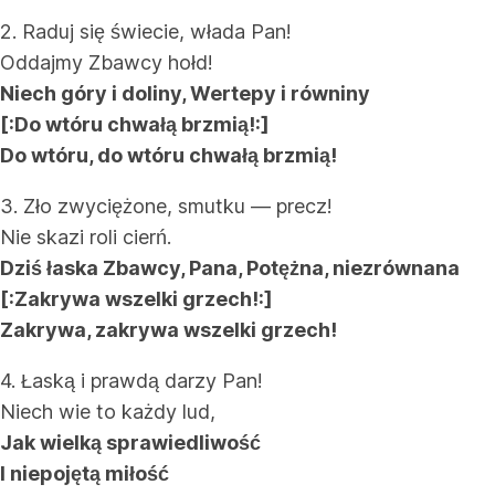
2. Raduj się świecie, włada Pan!
Oddajmy Zbawcy hołd!
Niech góry i doliny, Wertepy i równiny
[:Do wtóru chwałą brzmią!:]
Do wtóru, do wtóru chwałą brzmią!
3. Zło zwyciężone, smutku — precz!
Nie skazi roli cierń.
Dziś łaska Zbawcy, Pana, Potężna, niezrównana
[:Zakrywa wszelki grzech!:]
Zakrywa, zakrywa wszelki grzech!
4. Łaską i prawdą darzy Pan!
Niech wie to każdy lud,
Jak wielką sprawiedliwość
I niepojętą miłość