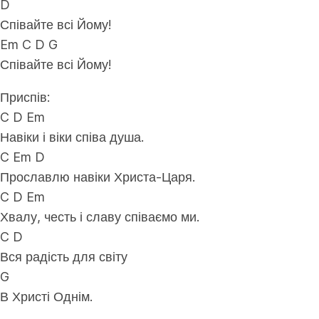
D
Співайте всі Йому!
Em C D G
Співайте всі Йому!
Приспів:
C D Em
Навіки і віки співа душа.
C Em D
Прославлю навіки Христа-Царя.
C D Em
Хвалу, честь і славу співаємо ми.
C D
Вся радість для світу
G
В Христі Однім.