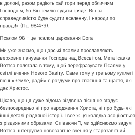
в долоні, разом радіють хай гори перед обличчям
Господнім, бо Він землю судити гряде: Він за
справедливістю буде судити вселенну, і народи по
правді!» (Пс. 98:4-9).
Псалом 98 – це псалом царювання Бога
Ми уже знаємо, що царські псалми прославляють
верховне панування Господа над Всесвітом. Мета Ісаака
Воттса полягала в тому, щоб перефразувати Псалми у
світлі вчення Нового Завіту. Саме тому у третьому куплеті
пісні «Земле, радій» є роздуми про спасіння та щастя, які
дає Христос.
Цікаво, що ця дуже відома різдвяна пісня не згадує
безпосередньо ні про народження Христа, ні про будь-які
інші деталі різдвяної історії. І все ж ця колядка асоціюється
з різдвяними образами. Співаючи її, ми здійснюємо задум
Воттса: інтегруємо новозавітне вчення у старозавітний