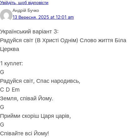
Увійдіть, щоб відповісти
Андрій Бучко
13 Вересня, 2025 at 12:01 am
Український варіант 3:
Радуйся світ (В Христі Однім) Слово життя Біла
Церква
1 куплет:
G
Радуйся світ, Спас народивсь,
C D Em
Земля, співай Йому.
G
Прийми скоріш Царя царів,
G
Співайте всі Йому!