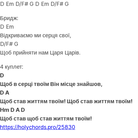
D Em D/F# G D Em D/F# G
Бридж:
D Em
Відкриваємо ми серця свої,
D/F# G
Щоб прийняти нам Царя Царів.
4 куплет:
D
Щоб в серці твоїм Він місце знайшов,
D A
Щоб став життям твоїм! Щоб став життям твоїм!
Hm D A D
Щоб став щоб став життям твоїм!
https://holychords.pro/25830