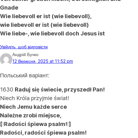
Gnade
Wie liebevoll er ist (wie liebevoll),
wie liebevoll er ist (wie liebevoll)
Wie liebe-, wie liebevoll doch Jesus ist
Увійдіть, щоб відповісти
Андрій Бучко
12 Вересня, 2025 at 11:52 pm
Польський варіант:
1630
Raduj się świecie, przyszedł Pan!
Niech Króla przyjmie świat!
Niech Jemu każde serce
Należne zrobi miejsce,
[:Radości śpiewa psalm!:]
Radości, radości śpiewa psalm!