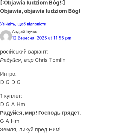
[:Objawia ludziom Bóg!:]
Objawia, objawia ludziom Bóg!
Увійдіть, щоб відповісти
Андрій Бучко
12 Вересня, 2025 at 11:55 pm
російський варіант:
Радуйся, мир Chris Tomlin
Интро:
D G D G
1 куплет:
D G A Hm
Радуйся, мир! Господь грядёт.
G A Hm
Земля, ликуй пред Ним!