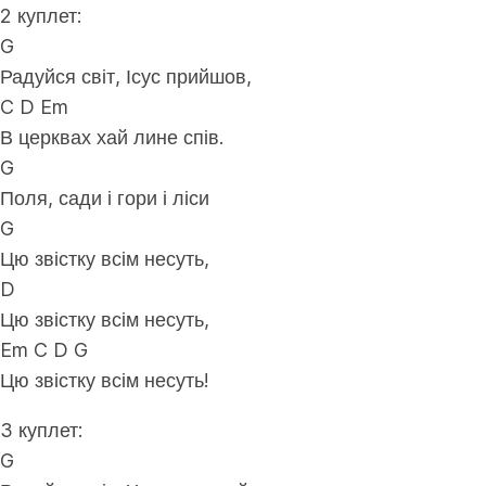
2 куплет:
G
Радуйся світ, Ісус прийшов,
C D Em
В церквах хай лине спів.
G
Поля, сади і гори і ліси
G
Цю звістку всім несуть,
D
Цю звістку всім несуть,
Em C D G
Цю звістку всім несуть!
3 куплет:
G