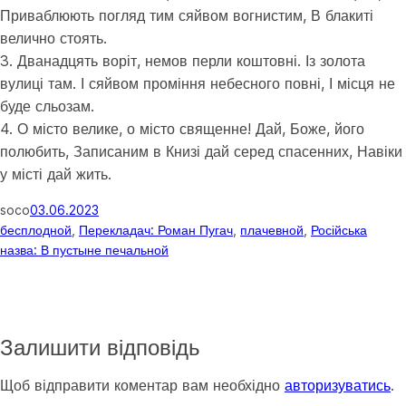
Приваблюють погляд тим сяйвом вогнистим, В блакиті
велично стоять.
3. Дванадцять воріт, немов перли коштовні. Із золота
вулиці там. І сяйвом проміння небесного повні, І місця не
буде сльозам.
4. О місто велике, о місто священне! Дай, Боже, його
полюбить, Записаним в Книзі дай серед спасенних, Навіки
у місті дай жить.
soco
03.06.2023
бесплодной
, 
Перекладач: Роман Пугач
, 
плачевной
, 
Російська
назва: В пустыне печальной
Залишити відповідь
Щоб відправити коментар вам необхідно
авторизуватись
.