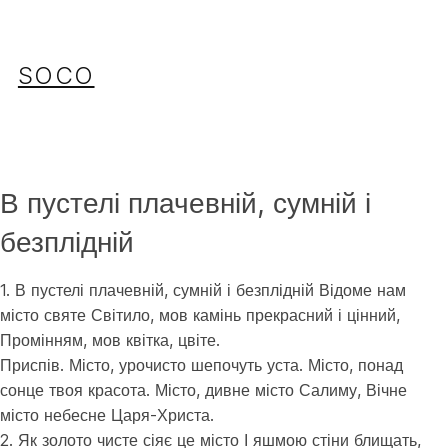
Перейти
до
вмісту
SOCO
В пустелі плачевній, сумній і
безплідній
1. В пустелі плачевній, сумній і безплідній Відоме нам
місто святе Світило, мов камінь прекрасний і цінний,
Промінням, мов квітка, цвіте.
Приспів. Місто, урочисто шепочуть уста. Місто, понад
сонце твоя красота. Місто, дивне місто Салиму, Вічне
місто небесне Царя-Христа.
2. Як золото чисте сіяє це місто І яшмою стіни блищать,