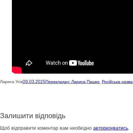
Лариса Усік
09.03.2025
Перекладач: Лариса Пашко
, 
Російська назва
Залишити відповідь
Щоб відправити коментар вам необхідно
авторизуватись
.