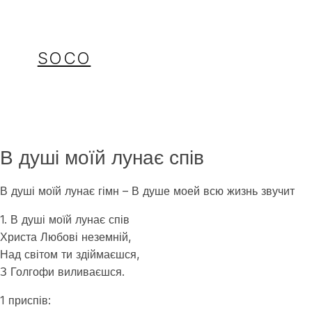
Перейти
до
вмісту
SOCO
В душі моїй лунає спів
В душі моїй лунає гімн – В душе моей всю жизнь звучит
1. В душі моїй лунає спів
Христа Любові неземній,
Над світом ти здіймаєшся,
З Голгофи виливаєшся.
1 приспів: