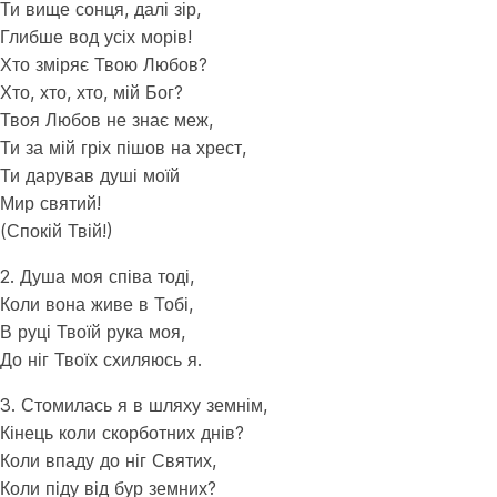
Ти вище сонця, далі зір,
Глибше вод усіх морів!
Хто зміряє Твою Любов?
Хто, хто, хто, мій Бог?
Твоя Любов не знає меж,
Ти за мій гріх пішов на хрест,
Ти дарував душі моїй
Мир святий!
(Спокій Твій!)
2. Душа моя співа тоді,
Коли вона живе в Тобі,
В руці Твоїй рука моя,
До ніг Твоїх схиляюсь я.
3. Стомилась я в шляху земнім,
Кінець коли скорботних днів?
Коли впаду до ніг Святих,
Коли піду від бур земних?