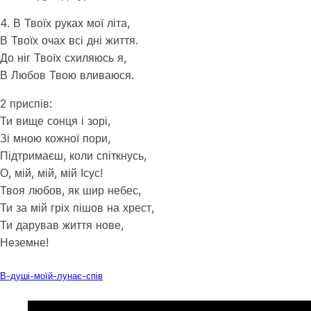
4. В Твоїх руках мої літа,
В Твоїх очах всі дні життя.
До ніг Твоїх схиляюсь я,
В Любов Твою вливаюся.
2 приспів:
Ти вище сонця і зорі,
Зі мною кожної пори,
Підтримаєш, коли спіткнусь,
О, мій, мій, мій Ісус!
Твоя любов, як шир небес,
Ти за мій гріх пішов на хрест,
Ти дарував життя нове,
Неземне!
Завантажити
В-душі-моїй-лунає-спів