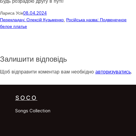
Будь розрадою другу в путі!
Лариса Усік
08.04.2024
Перекладач: Олексій Кузьменко
, 
Російська назва: Подвенечное
белое платье
Залишити відповідь
Щоб відправити коментар вам необхідно
авторизуватись
.
SOCO
Songs Collection